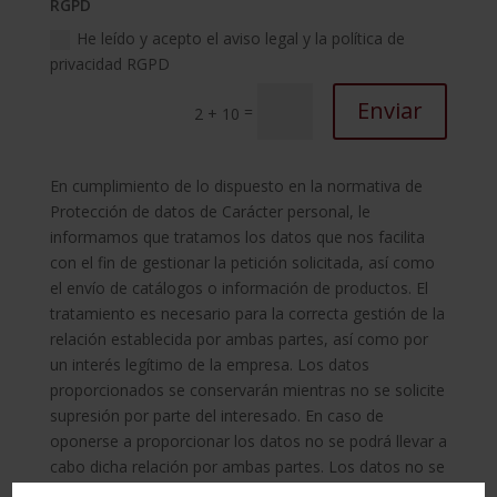
RGPD
He leído y acepto el aviso legal y la política de
privacidad RGPD
Enviar
=
2 + 10
​En cumplimiento de lo dispuesto en la normativa de
Protección de datos de Carácter personal, le
informamos que tratamos los datos que nos facilita
con el fin de gestionar la petición solicitada, así como
el envío de catálogos o información de productos. El
tratamiento es necesario para la correcta gestión de la
relación establecida por ambas partes, así como por
un interés legítimo de la empresa. Los datos
proporcionados se conservarán mientras no se solicite
supresión por parte del interesado. En caso de
oponerse a proporcionar los datos no se podrá llevar a
cabo dicha relación por ambas partes. Los datos no se
cederán a terceros salvo en los casos en que exista