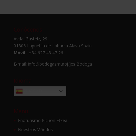
Conócenos
Avda. Gasteiz, 29
01306 Lapuebla de Labarca Alava Spain
Móvil : +
34 627 43 47 26
E-mail: info@bodegasmuro[.]es
Bodega
Idioma
Spanish
Menu
Enoturismo Pichon Etxea
Nuestros Viñedos