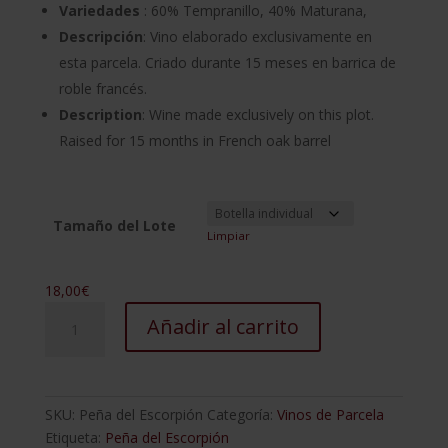
precios:
Variedades
: 60% Tempranillo, 40% Maturana,
desde
Descripción
: Vino elaborado exclusivamente en
18,00€
esta parcela. Criado durante 15 meses en barrica de
hasta
108,00€
roble francés.
Description
: Wine made exclusively on this plot.
Raised for 15 months in French oak barrel
Tamaño del Lote
Limpiar
18,00
€
Peña
Añadir al carrito
del
Escorpión
cantidad
SKU:
Peña del Escorpión
Categoría:
Vinos de Parcela
Etiqueta:
Peña del Escorpión