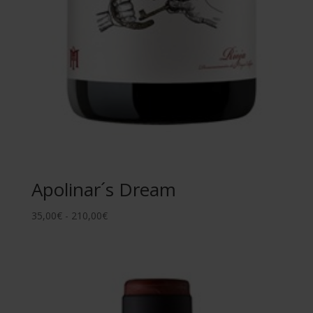
Apolinar´s Dream
Rango
35,00
€
-
210,00
€
de
precios:
desde
35,00€
hasta
210,00€