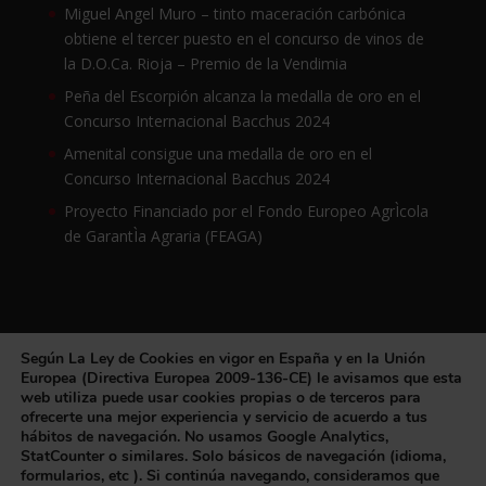
Miguel Angel Muro – tinto maceración carbónica
obtiene el tercer puesto en el concurso de vinos de
la D.O.Ca. Rioja – Premio de la Vendimia
Peña del Escorpión alcanza la medalla de oro en el
Concurso Internacional Bacchus 2024
Amenital consigue una medalla de oro en el
Concurso Internacional Bacchus 2024
Proyecto Financiado por el Fondo Europeo AgrÌcola
de GarantÌa Agraria (FEAGA)
Según La Ley de Cookies en vigor en España y en la Unión
Europea (Directiva Europea 2009-136-CE) le avisamos que esta
web utiliza puede usar cookies propias o de terceros para
Bodegas Muro. Bodega Miguel Angel Muro, Lapuebla de
ofrecerte una mejor experiencia y servicio de acuerdo a tus
hábitos de navegación. No usamos Google Analytics,
Labarca - Alava - España - Spain- Conoce los viñedos, la
StatCounter o similares. Solo básicos de navegación (idioma,
Bodega y nuestros vinos. Casa Rural, Enoturismo . Pichon
formularios, etc ). Si continúa navegando, consideramos que