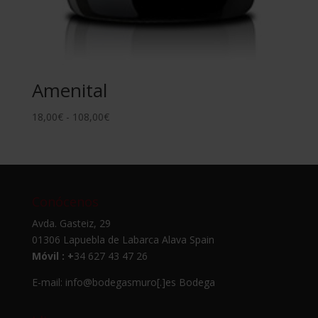
Amenital
Rango
18,00
€
-
108,00
€
de
precios:
desde
18,00€
hasta
Conócenos
108,00€
Avda. Gasteiz, 29
01306 Lapuebla de Labarca Alava Spain
Móvil : +
34 627 43 47 26
E-mail: info@bodegasmuro[.]es
Bodega